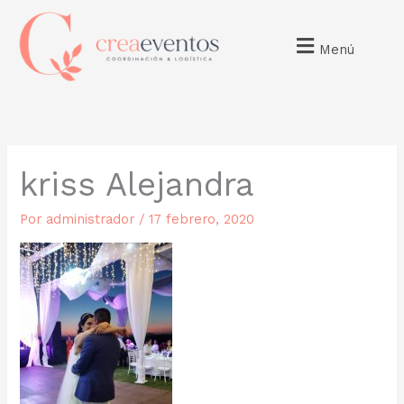
Ir
al
contenido
Menú
kriss Alejandra
Por
administrador
/
17 febrero, 2020